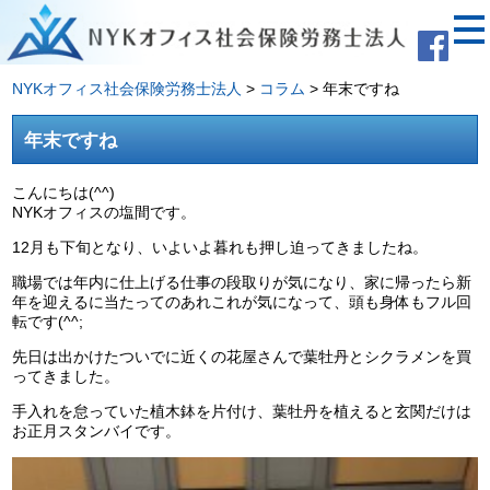
NYKオフィス社会保険労務士法人
>
コラム
>
年末ですね
年末ですね
こんにちは(^^)
NYKオフィスの塩間です。
12月も下旬となり、いよいよ暮れも押し迫ってきましたね。
職場では年内に仕上げる仕事の段取りが気になり、家に帰ったら新
年を迎えるに当たってのあれこれが気になって、頭も身体もフル回
転です(^^;
先日は出かけたついでに近くの花屋さんで葉牡丹とシクラメンを買
ってきました。
手入れを怠っていた植木鉢を片付け、葉牡丹を植えると玄関だけは
お正月スタンバイです。