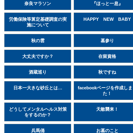
奈良マラソン
『ほっと一息』
労働保険等算定基礎調査の実
HAPPY NEW BABY
施について
秋の雲
墓参り
大丈夫ですか？
在留資格
酒蔵巡り
秋ですね
日本一大きな砂丘とは…
facebookページを作成し
た！
どうしてメンタルヘルス対策
天敵襲来！
をするのか？
兵馬俑
お墓のこと