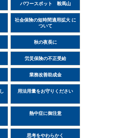
パワースポット 鞍馬山
社会保険の短時間適用拡大 に
ついて
秋の夜長に
労災保険の不正受給
業務改善助成金
まし
用法用量をお守りください
熱中症に御注意
思考をやわらかく