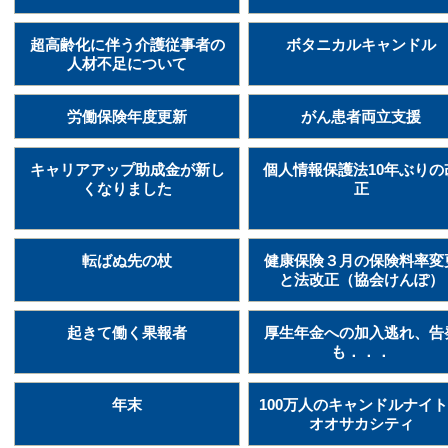
超高齢化に伴う介護従事者の
ボタニカルキャンドル
人材不足について
労働保険年度更新
がん患者両立支援
キャリアアップ助成金が新し
個人情報保護法10年ぶりの
くなりました
正
転ばぬ先の杖
健康保険３月の保険料率変
と法改正（協会けんぽ）
起きて働く果報者
厚生年金への加入逃れ、告
も．．．
年末
100万人のキャンドルナイ
オオサカシティ