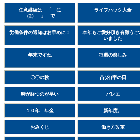
任意継続は 「 に
ライフハック大全
（2） 」 で
労働条件の通知はお早めに！
本年もご愛好頂き有難うご
いました
年末ですね
毎週の楽しみ
〇〇の秋
苗(名)字の日
時が経つのが早い
バレエ
１０年 年金
新年度。
おみくじ
働き方改革