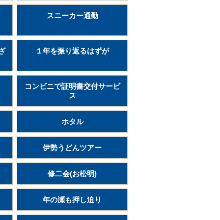
スニーカー通勤
ざ
１年を振り返るはずが
コンビニで証明書交付サービ
ス
ホタル
伊勢うどんツアー
修二会(お松明)
年の瀬も押し迫り