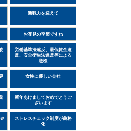
新戦力を迎えて
お花見の季節ですね
改
労働基準法違反、最低賃金違
反、安全衛生法違反等による
送検
更
女性に優しい会社
発
新年あけましておめでとうご
ざいます
ト＠
ストレスチェック制度が義務
化