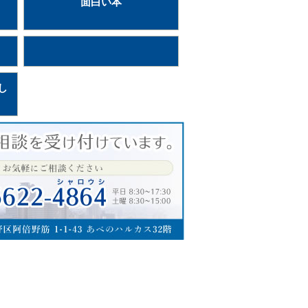
面白い本
し