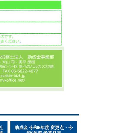
社
助成金 令和5年度 変更点・令