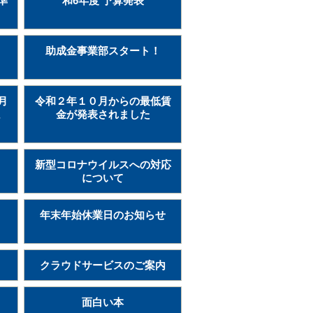
準
和6年度 予算発表
助成金事業部スタート！
月
令和２年１０月からの最低賃
ま
金が発表されました
新型コロナウイルスへの対応
について
年末年始休業日のお知らせ
クラウドサービスのご案内
面白い本