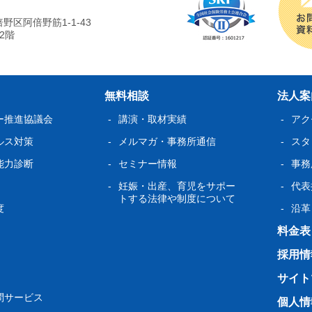
野区阿倍野筋1-1-43
2階
無料相談
法人案
ー推進協議会
講演・取材実績
アク
ルス対策
メルマガ・事務所通信
スタ
能力診断
セミナー情報
事務
妊娠・出産、育児をサポー
代
トする法律や制度について
度
沿革
料金表
採用情
サイト
サービス
個人情