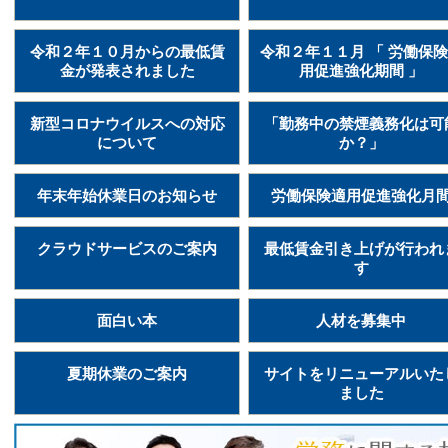
令和２年１０月からの最低賃
令和２年１１月 「 労働保
金が発表されました
用促進強化期間 」
新型コロナウイルスへの対応
「勤務中の禁煙義務化は可
について
か？」
年末年始休業日のお知らせ
労働保険適用促進強化月
クラウドサービスのご案内
最低賃金引き上げが行われ
す
面白い本
人材を募集中
夏期休業のご案内
サイトをリニューアルいた
ました