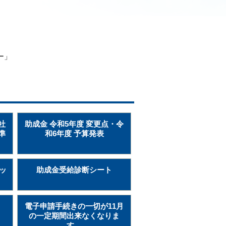
ー」
社
助成金 令和5年度 変更点・令
準
和6年度 予算発表
ッ
助成金受給診断シート
電子申請手続きの一切が11月
の一定期間出来なくなりま
す。