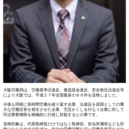
大阪労働局は、労働基準法違反、最低賃金違反、安全衛生法違反等
により大阪では、平成２７年全国最多の８６件を送検しました。
今後も同様に長時間労働を繰り返す企業、法違反を原因としての重
大な労働災害を発生させた企業、労災かくしを行なう企業に対して
司法警察権限を積極的に行使し対処するとの事です。
送検対象は、代表取締役だけではなく取締役、担当所属長なども対
象になりますので先ずは、自社の労働診断を行い労働条件等などの