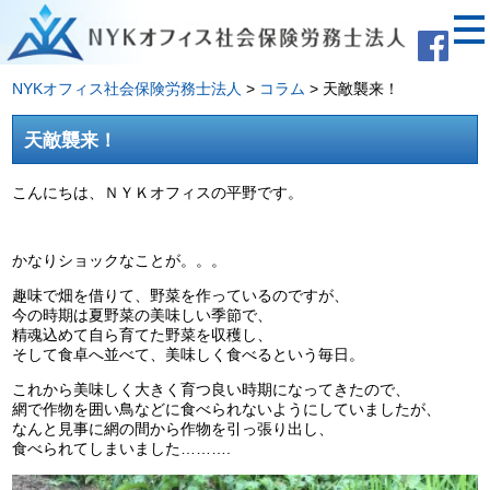
NYKオフィス社会保険労務士法人
>
コラム
>
天敵襲来！
天敵襲来！
こんにちは、ＮＹＫオフィスの平野です。
かなりショックなことが。。。
趣味で畑を借りて、野菜を作っているのですが、
今の時期は夏野菜の美味しい季節で、
精魂込めて自ら育てた野菜を収穫し、
そして食卓へ並べて、美味しく食べるという毎日。
これから美味しく大きく育つ良い時期になってきたので、
網で作物を囲い鳥などに食べられないようにしていましたが、
なんと見事に網の間から作物を引っ張り出し、
食べられてしまいました……….