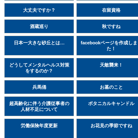
大丈夫ですか？
在留資格
酒蔵巡り
秋ですね
日本一大きな砂丘とは…
facebookページを作成し
た！
どうしてメンタルヘルス対策
天敵襲来！
をするのか？
兵馬俑
お墓のこと
超高齢化に伴う介護従事者の
ボタニカルキャンドル
人材不足について
労働保険年度更新
お花見の季節ですね