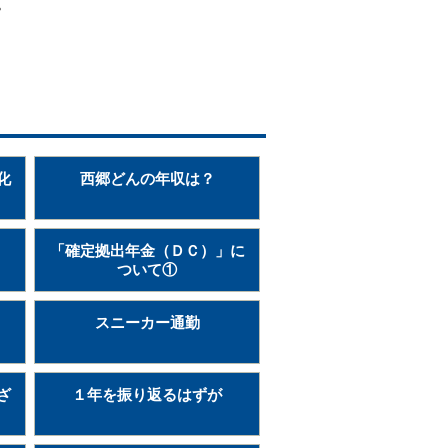
。
化
西郷どんの年収は？
「確定拠出年金（ＤＣ）」に
ついて①
スニーカー通勤
ざ
１年を振り返るはずが