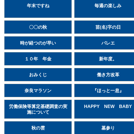
年末ですね
毎週の楽しみ
〇〇の秋
苗(名)字の日
時が経つのが早い
バレエ
１０年 年金
新年度。
おみくじ
働き方改革
奈良マラソン
『ほっと一息』
労働保険等算定基礎調査の実
HAPPY NEW BABY
施について
秋の雲
墓参り