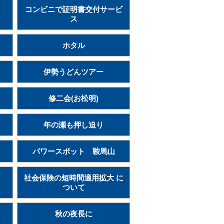
コンビニで証明書交付サービ
ス
ホタル
伊勢うどんツアー
修二会(お松明)
年の瀬も押し迫り
パワースポット 鞍馬山
社会保険の短時間適用拡大 に
ついて
秋の夜長に