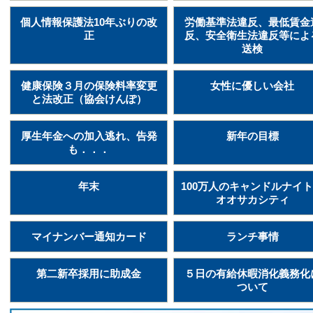
個人情報保護法10年ぶりの改
労働基準法違反、最低賃金
正
反、安全衛生法違反等によ
送検
健康保険３月の保険料率変更
女性に優しい会社
と法改正（協会けんぽ）
厚生年金への加入逃れ、告発
新年の目標
も．．．
年末
100万人のキャンドルナイ
オオサカシティ
マイナンバー通知カード
ランチ事情
第二新卒採用に助成金
５日の有給休暇消化義務化
ついて