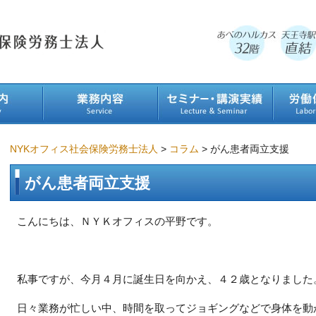
NYKオフィス社会保険労務士法人
>
コラム
>
がん患者両立支援
がん患者両立支援
こんにちは、ＮＹＫオフィスの平野です。
私事ですが、今月４月に誕生日を向かえ、４２歳となりました
日々業務が忙しい中、時間を取ってジョギングなどで身体を動