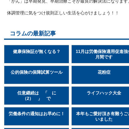
「がん」は早期発見、早期治療こそが最良の解決法になります
体調管理に気をつけ規則正しい生活を心がけましょう！！
コラムの最新記事
健康保険証が無くなる？
11月は労働保険適用促進強
月間です
公的保険の保障試算ツール
花粉症
任意継続は 「 に
ライフハック大全
（2） 」 で
労働条件の通知はお早めに！
本年もご愛好頂き有難うご
いました