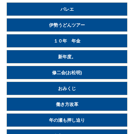
バレエ
伊勢うどんツアー
１０年 年金
新年度。
修二会(お松明)
おみくじ
働き方改革
年の瀬も押し迫り